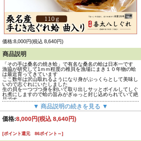
価格:8,000円(税込 8,640円)
商品説明
「その手は桑名の焼き蛤」で有名な桑名の蛤は日本一です
漁協が研究して1ｍｍ程度の稚貝を漁場にまき１０年物の蛤
は最近育ってきています
ここ数年は沢山取れるようになり身がぷっくらとして美味し
いので志ぐれにいたしました
生の貝を一つづつ身を剥いて取り出しサッとボイルしてしぐ
れ煮にしますので蛤の旨みがぎゅっと封じ込められていて絶
品です
この希少な志ぐれ蛤をぜひご賞味ください
▼ 商品説明の続きを見る ▼
価格:
8,000円
(税込 8,640円)
[ポイント還元 86ポイント～]