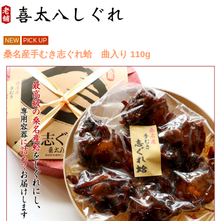
NEW
PICK UP
桑名産手むき志ぐれ蛤 曲入り 110g