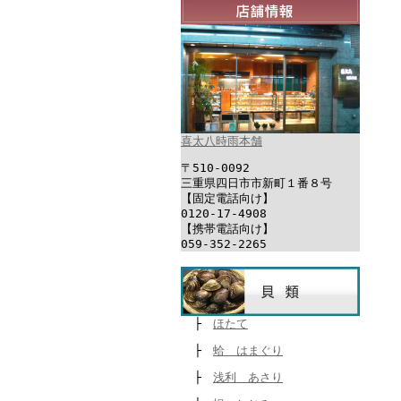
喜太八時雨本舗
〒510-0092
三重県四日市市新町１番８号
【固定電話向け】
0120-17-4908
【携帯電話向け】
059-352-2265
├
ほたて
├
蛤 はまぐり
├
浅利 あさり