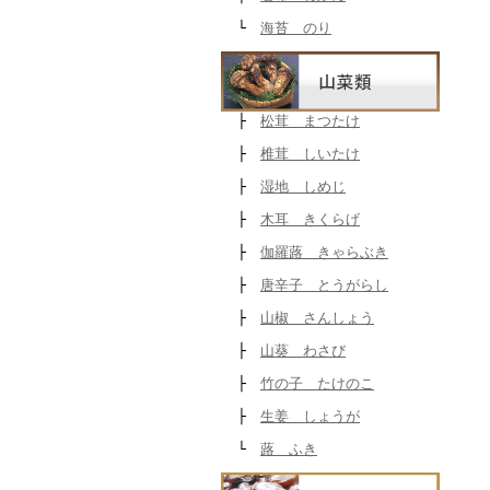
└
海苔 のり
├
松茸 まつたけ
├
椎茸 しいたけ
├
湿地 しめじ
├
木耳 きくらげ
├
伽羅蕗 きゃらぶき
├
唐辛子 とうがらし
├
山椒 さんしょう
├
山葵 わさび
├
竹の子 たけのこ
├
生姜 しょうが
└
蕗 ふき