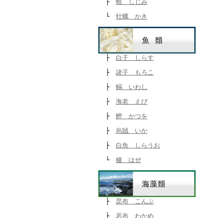
├
蜆 しじみ
└
牡蠣 かき
├
白子 しらす
├
諸子 もろこ
├
鰯 いわし
├
海老 えび
├
鰹 かつを
├
烏賊 いか
├
白魚 しらうお
└
櫨 はぜ
├
昆布 こんぶ
├
若布 わかめ