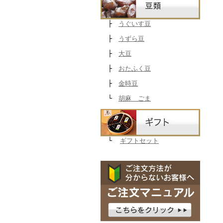
├
うぐいす豆
├
うずら豆
├
大豆
├
おたふく豆
├
金時豆
└
胡麻 ごま
└
ギフトセット