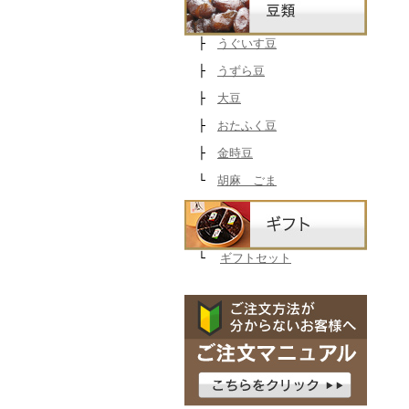
├
うぐいす豆
├
うずら豆
├
大豆
├
おたふく豆
├
金時豆
└
胡麻 ごま
└
ギフトセット