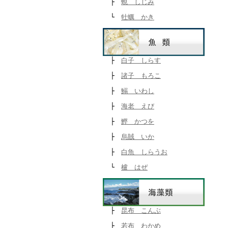
├
蜆 しじみ
└
牡蠣 かき
├
白子 しらす
├
諸子 もろこ
├
鰯 いわし
├
海老 えび
├
鰹 かつを
├
烏賊 いか
├
白魚 しらうお
└
櫨 はぜ
├
昆布 こんぶ
├
若布 わかめ