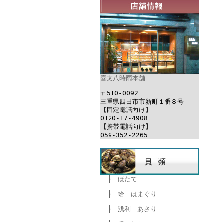
喜太八時雨本舗
〒510-0092
三重県四日市市新町１番８号
【固定電話向け】
0120-17-4908
【携帯電話向け】
059-352-2265
├
ほたて
├
蛤 はまぐり
├
浅利 あさり