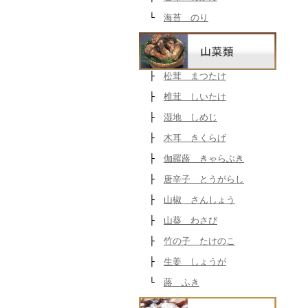
└
海苔 のり
├
松茸 まつたけ
├
椎茸 しいたけ
├
湿地 しめじ
├
木耳 きくらげ
├
伽羅蕗 きゃらぶき
├
唐辛子 とうがらし
├
山椒 さんしょう
├
山葵 わさび
├
竹の子 たけのこ
├
生姜 しょうが
└
蕗 ふき