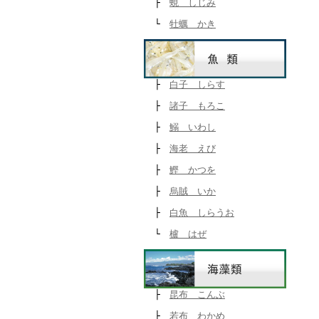
├
蜆 しじみ
└
牡蠣 かき
├
白子 しらす
├
諸子 もろこ
├
鰯 いわし
├
海老 えび
├
鰹 かつを
├
烏賊 いか
├
白魚 しらうお
└
櫨 はぜ
├
昆布 こんぶ
├
若布 わかめ