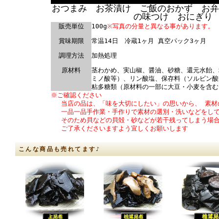
おつまみ お茶漬け ご飯のおかず お弁
の味つけ おにぎり
販売単位
100g
※写真の分量と異なる事があります。
賞味期限
常温14日 冷蔵1ヶ月 真空パック3ヶ月
調理方法
加熱処理
原材料
茎わかめ、実山椒、醤油、砂糖、還元水飴、
ミノ酸等）、リン酸塩、保存料（ソルビン酸
粘多糖類（原材料の一部に大豆・小麦を含む
※ご確認ください
当店の品は、「味を大切にしたい」の思いから、 素材
一品一品手作業・手作りで素材の選別・洗いなどをして
そのため貝などの貝殻・砂などが若干残ってしまう場合
ご了承くださいますよう宜しくお願いします
こんな商品も売れてます♪