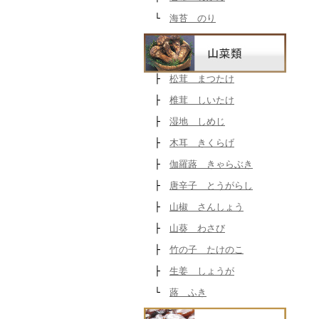
└
海苔 のり
├
松茸 まつたけ
├
椎茸 しいたけ
├
湿地 しめじ
├
木耳 きくらげ
├
伽羅蕗 きゃらぶき
├
唐辛子 とうがらし
├
山椒 さんしょう
├
山葵 わさび
├
竹の子 たけのこ
├
生姜 しょうが
└
蕗 ふき