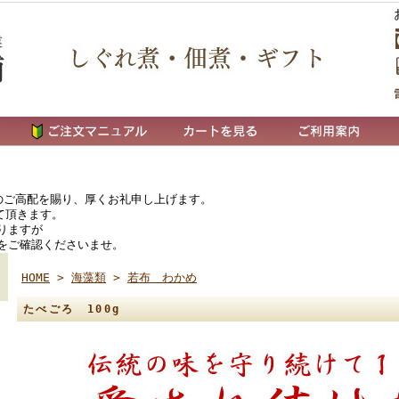
ご高配を賜り、厚くお礼申し上げます。
て頂きます。
りますが
をご確認くださいませ。
HOME
>
海藻類
>
若布 わかめ
たべごろ 100g