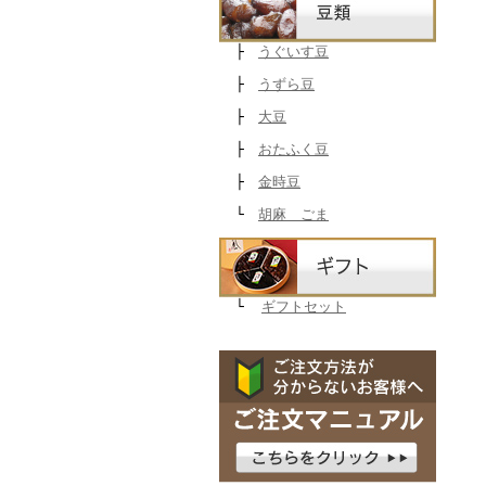
├
うぐいす豆
├
うずら豆
├
大豆
├
おたふく豆
├
金時豆
└
胡麻 ごま
└
ギフトセット