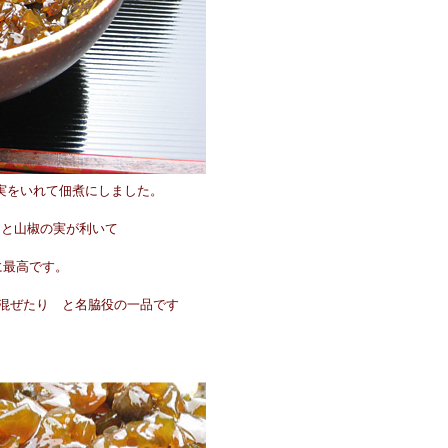
実をいれて佃煮にしました。
と山椒の実が利いて
に最高です。
混ぜたり と名脇役の一品です