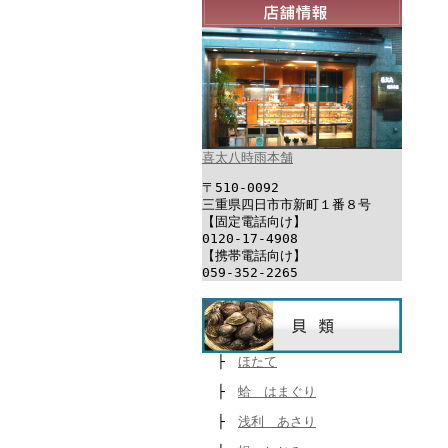
喜太八時雨本舗
〒510-0092
三重県四日市市新町１番８号
【固定電話向け】
0120-17-4908
【携帯電話向け】
059-352-2265
├
ほたて
├
蛤 はまぐり
├
浅利 あさり