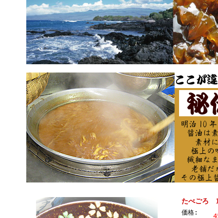
たべごろ 1
価格:
4