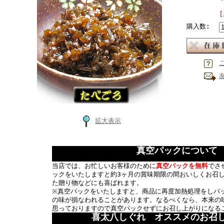
購入数:
拡大表示
真空パックについて
当店では、お忙しいお客様のために
真空パックを無料
でさ
ックをいたしますと約3ヶ月の賞味期限の間おいしくお召
た贈り物などにも喜ばれます。
※真空パックをいたしますと、商品に再度加熱処理をしパ
の味が損なわれることがあります。なるべくなら、本来の
思っておりますので真空パックせずにお召し上がりになる
喜太八しぐれ オススメのお召